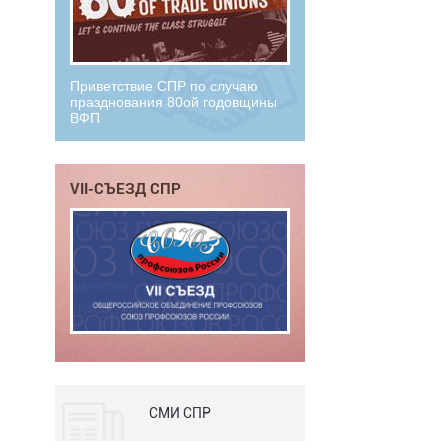
Приветствие СПР по случаю
празднования 80ой годовщины
ВФП
VII-СЪЕЗД СПР
СМИ СПР