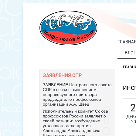
ГЛАВНА
ВЛОГ
ГЛАВН
ЗАЯВЛЕНИЯ СПР
ЗАЯВЛЕНИЕ Центрального совета
ИНС
СПР в связи с вынесением
неправосудного приговора
председателю профсоюзной
2
организации А.А. Швец
Исполнительный комитет Союза
профсоюзов России заявляет о
ДЕК
своей позиции: возбуждение
20
уголовного дела против
Александра Александровича
Швец носит признаки