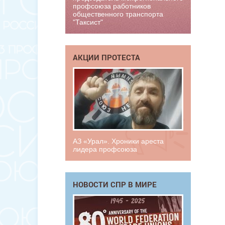
профсоюза работников
общественного транспорта
"Таксист"
АКЦИИ ПРОТЕСТА
АЗ «Урал». Хроники ареста
лидера профсоюза
НОВОСТИ СПР В МИРЕ