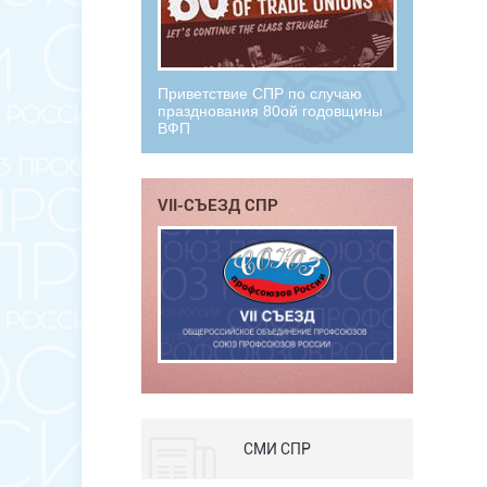
Приветствие СПР по случаю
празднования 80ой годовщины
ВФП
VII-СЪЕЗД СПР
СМИ СПР