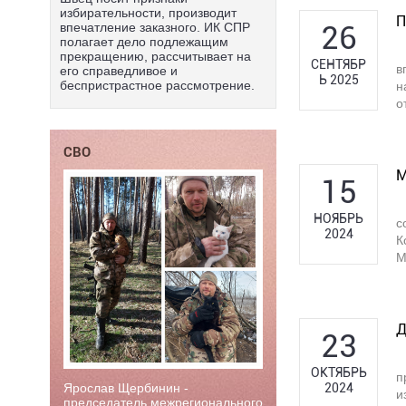
избирательности, производит
П
26
впечатление заказного. ИК СПР
полагает дело подлежащим
прекращению, рассчитывает на
СЕНТЯБР
в
его справедливое и
Ь 2025
беспристрастное рассмотрение.
н
о
СВО
М
15
НОЯБРЬ
с
2024
К
М
Д
23
ОКТЯБРЬ
п
2024
Ярослав Щербинин -
и
председатель межрегионального