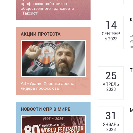
профсоюза работников
общественного транспорта
"Таксист"
К
14
АКЦИИ ПРОТЕСТА
СЕНТЯБР
с
Ь 2023
у
в
Т
25
АЗ «Урал». Хроники ареста
АПРЕЛЬ
лидера профсоюза
2023
НОВОСТИ СПР В МИРЕ
М
31
ЯНВАРЬ
2023