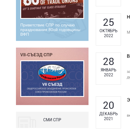
Н
25
Приветствие СПР по случаю
празднования 80ой годовщины
ОКТЯБРЬ
М
ВФП
2022
VII-СЪЕЗД СПР
В
28
ЯНВАРЬ
з
2022
д
Э
20
ДЕКАБРЬ
в
2021
СМИ СПР