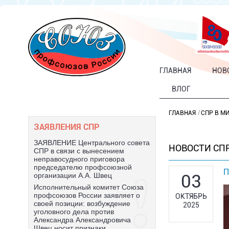
ГЛАВНАЯ
НОВ
ВЛОГ
ГЛАВНАЯ
СПР В М
ЗАЯВЛЕНИЯ СПР
ЗАЯВЛЕНИЕ Центрального совета
НОВОСТИ СПР
СПР в связи с вынесением
неправосудного приговора
председателю профсоюзной
П
03
организации А.А. Швец
Исполнительный комитет Союза
профсоюзов России заявляет о
ОКТЯБРЬ
своей позиции: возбуждение
2025
уголовного дела против
Александра Александровича
Швец носит признаки