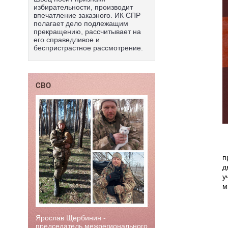
избирательности, производит
впечатление заказного. ИК СПР
полагает дело подлежащим
прекращению, рассчитывает на
его справедливое и
беспристрастное рассмотрение.
СВО
п
д
у
м
Ярослав Щербинин -
председатель межрегионального