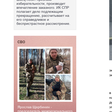
избирательности, производит
впечатление заказного. ИК СПР
полагает дело подлежащим
прекращению, рассчитывает на
его справедливое и
беспристрастное рассмотрение.
СВО
э
э
в
н
д
э
Ярослав Щербинин -
председатель межрегионального
о