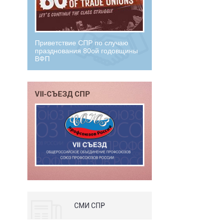
Приветствие СПР по случаю
празднования 80ой годовщины
ВФП
VII-СЪЕЗД СПР
СМИ СПР