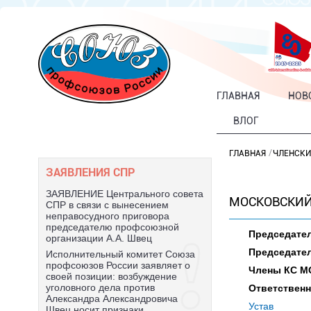
ГЛАВНАЯ
НОВ
ВЛОГ
ГЛАВНАЯ
ЧЛЕНСКИ
ЗАЯВЛЕНИЯ СПР
ЗАЯВЛЕНИЕ Центрального совета
МОСКОВСКИЙ
СПР в связи с вынесением
неправосудного приговора
председателю профсоюзной
Председател
организации А.А. Швец
Председате
Исполнительный комитет Союза
профсоюзов России заявляет о
Члены КС М
своей позиции: возбуждение
уголовного дела против
Ответствен
Александра Александровича
Устав
Швец носит признаки