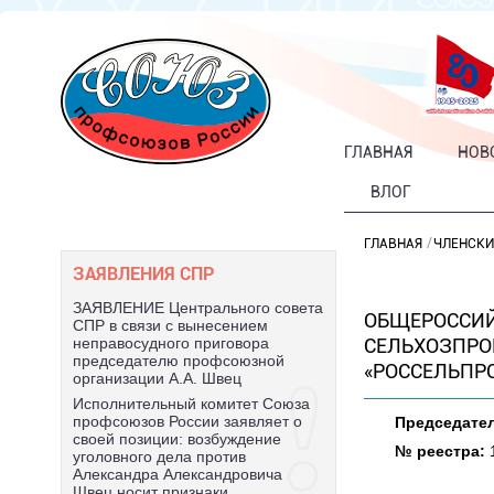
ГЛАВНАЯ
НОВ
ВЛОГ
ГЛАВНАЯ
ЧЛЕНСКИ
ЗАЯВЛЕНИЯ СПР
ЗАЯВЛЕНИЕ Центрального совета
ОБЩЕРОССИЙ
СПР в связи с вынесением
СЕЛЬХОЗПРО
неправосудного приговора
председателю профсоюзной
«РОССЕЛЬПРО
организации А.А. Швец
Исполнительный комитет Союза
профсоюзов России заявляет о
Председате
своей позиции: возбуждение
№ реестра:
1
уголовного дела против
Александра Александровича
Швец носит признаки