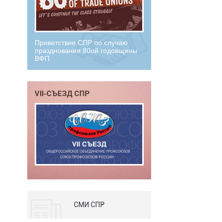
Приветствие СПР по случаю
празднования 80ой годовщины
ВФП
VII-СЪЕЗД СПР
СМИ СПР