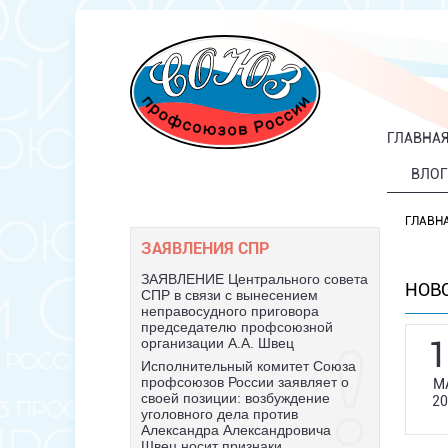
ГЛАВНА
ВЛОГ
ГЛАВН
ЗАЯВЛЕНИЯ СПР
ЗАЯВЛЕНИЕ Центрального совета
НОВ
СПР в связи с вынесением
неправосудного приговора
председателю профсоюзной
1
организации А.А. Швец
Исполнительный комитет Союза
профсоюзов России заявляет о
М
своей позиции: возбуждение
20
уголовного дела против
Александра Александровича
Швец носит признаки