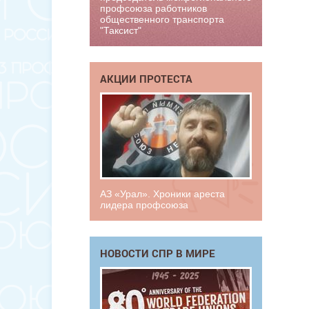
профсоюза работников
общественного транспорта
"Таксист"
АКЦИИ ПРОТЕСТА
АЗ «Урал». Хроники ареста
лидера профсоюза
НОВОСТИ СПР В МИРЕ