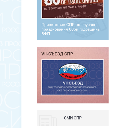
Приветствие СПР по случаю
празднования 80ой годовщины
ВФП
VII-СЪЕЗД СПР
СМИ СПР