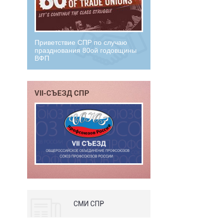
Приветствие СПР по случаю
празднования 80ой годовщины
ВФП
VII-СЪЕЗД СПР
СМИ СПР