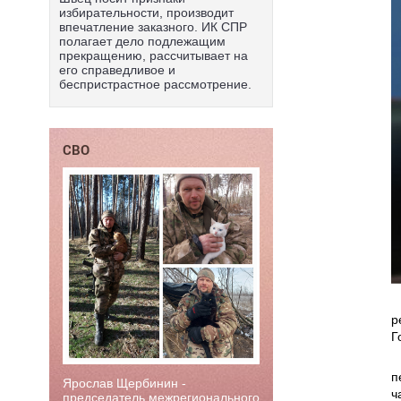
избирательности, производит
впечатление заказного. ИК СПР
полагает дело подлежащим
прекращению, рассчитывает на
его справедливое и
беспристрастное рассмотрение.
СВО
р
Г
п
Ярослав Щербинин -
ч
председатель межрегионального