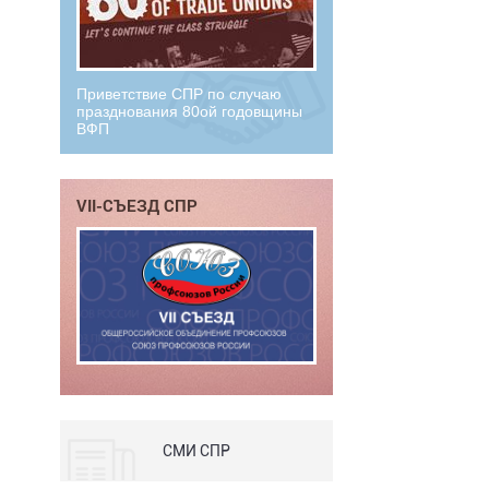
Приветствие СПР по случаю
празднования 80ой годовщины
ВФП
VII-СЪЕЗД СПР
СМИ СПР