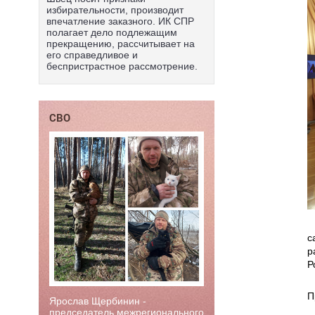
избирательности, производит
впечатление заказного. ИК СПР
полагает дело подлежащим
прекращению, рассчитывает на
его справедливое и
беспристрастное рассмотрение.
СВО
с
р
Р
П
Ярослав Щербинин -
председатель межрегионального