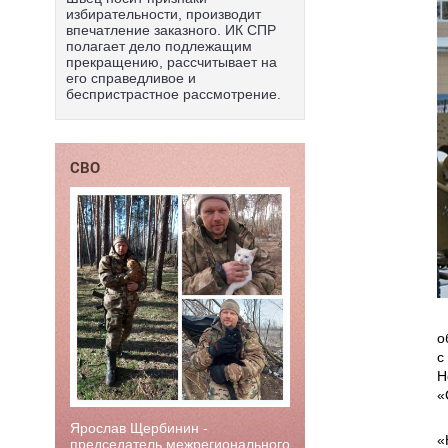
избирательности, производит
впечатление заказного. ИК СПР
полагает дело подлежащим
прекращению, рассчитывает на
его справедливое и
беспристрастное рассмотрение.
СВО
о
с
Н
«
Ярослав Щербинин -
«
председатель межрегионального