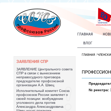
ГЛАВНАЯ
НОВ
ВЛОГ
ГЛАВНАЯ
ЧЛЕНСКИ
ЗАЯВЛЕНИЯ СПР
ЗАЯВЛЕНИЕ Центрального совета
ПРОФЕССИОН
СПР в связи с вынесением
неправосудного приговора
председателю профсоюзной
Председате
организации А.А. Швец
№ реестра:
3
Исполнительный комитет Союза
профсоюзов России заявляет о
своей позиции: возбуждение
уголовного дела против
Александра Александровича
Швец носит признаки