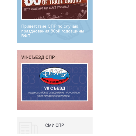
Приветствие СПР по случаю
празднования 80ой годовщины
ВФП
VII-СЪЕЗД СПР
СМИ СПР