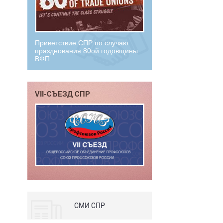
Приветствие СПР по случаю
празднования 80ой годовщины
ВФП
VII-СЪЕЗД СПР
СМИ СПР