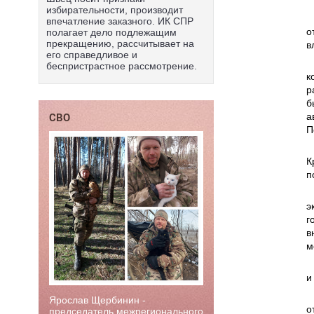
избирательности, производит
впечатление заказного. ИК СПР
о
полагает дело подлежащим
прекращению, рассчитывает на
в
его справедливое и
беспристрастное рассмотрение.
к
р
б
СВО
а
П
К
п
э
г
в
м
и
Ярослав Щербинин -
о
председатель межрегионального