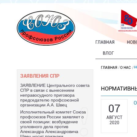
ГЛАВНАЯ
НОВ
ВЛОГ
Н
ГЛАВНАЯ
О НАС
ЗАЯВЛЕНИЯ СПР
ЗАЯВЛЕНИЕ Центрального совета
НОРМАТИВНЫ
СПР в связи с вынесением
неправосудного приговора
председателю профсоюзной
О
07
организации А.А. Швец
Исполнительный комитет Союза
профсоюзов России заявляет о
АВГУСТ
своей позиции: возбуждение
2020
уголовного дела против
Александра Александровича
Швец носит признаки