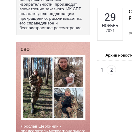
избирательности, производит
впечатление заказного. ИК СПР
С
29
полагает дело подлежащим
р
прекращению, рассчитывает на
его справедливое и
НОЯБРЬ
беспристрастное рассмотрение.
2021
р
СВО
Архив новост
1
2
Ярослав Щербинин -
председатель межрегионального