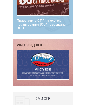
Приветствие СПР по случаю
празднования 80ой годовщины
ВФП
VII-СЪЕЗД СПР
СМИ СПР