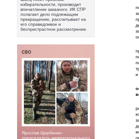
избирательности, производит
п
впечатление заказного. ИК СПР
з
полагает дело подлежащим
п
прекращению, рассчитывает на
его справедливое и
д
беспристрастное рассмотрение.
з
о
п
СВО
п
п
т
и
о
в
р
к
з
д
м
Ярослав Щербинин -
о
председатель межрегионального