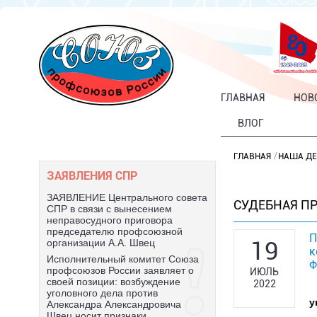
ГЛАВНАЯ
НОВ
ВЛОГ
ГЛАВНАЯ
НАША ДЕ
ЗАЯВЛЕНИЯ СПР
ЗАЯВЛЕНИЕ Центрального совета
СУДЕБНАЯ П
СПР в связи с вынесением
неправосудного приговора
председателю профсоюзной
П
19
организации А.А. Швец
к
Исполнительный комитет Союза
Ф
профсоюзов России заявляет о
ИЮЛЬ
своей позиции: возбуждение
2022
уголовного дела против
у
Александра Александровича
Швец носит признаки