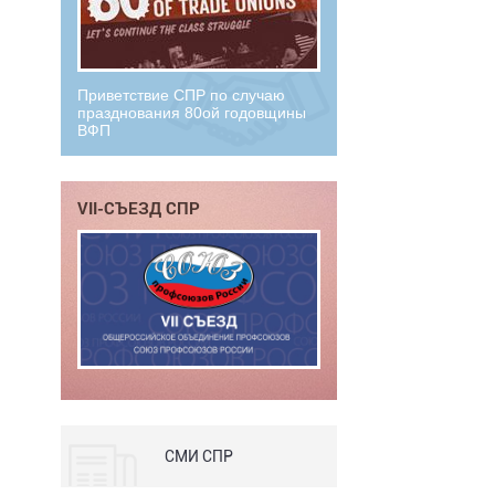
Приветствие СПР по случаю
празднования 80ой годовщины
ВФП
VII-СЪЕЗД СПР
СМИ СПР