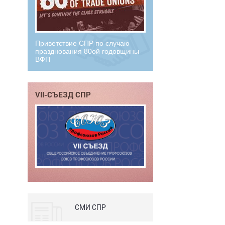
Приветствие СПР по случаю
празднования 80ой годовщины
ВФП
VII-СЪЕЗД СПР
СМИ СПР