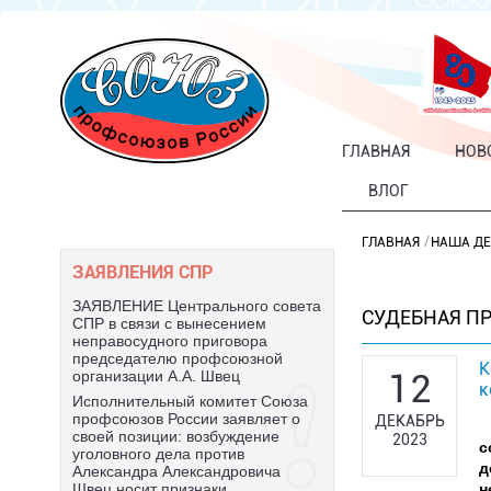
ГЛАВНАЯ
НОВ
ВЛОГ
ГЛАВНАЯ
НАША ДЕ
ЗАЯВЛЕНИЯ СПР
ЗАЯВЛЕНИЕ Центрального совета
СУДЕБНАЯ П
СПР в связи с вынесением
неправосудного приговора
председателю профсоюзной
К
12
организации А.А. Швец
к
Исполнительный комитет Союза
профсоюзов России заявляет о
ДЕКАБРЬ
своей позиции: возбуждение
2023
с
уголовного дела против
д
Александра Александровича
н
Швец носит признаки