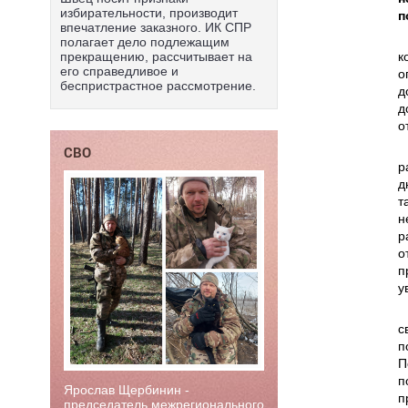
избирательности, производит
п
впечатление заказного. ИК СПР
полагает дело подлежащим
к
прекращению, рассчитывает на
его справедливое и
о
беспристрастное рассмотрение.
д
д
о
СВО
р
д
т
н
р
о
п
у
с
п
П
п
Ярослав Щербинин -
п
председатель межрегионального