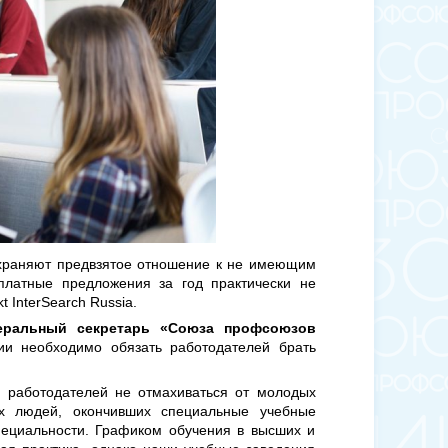
охраняют предвзятое отношение к не имеющим
латные предложения за год практически не
 InterSearch Russia.
еральный секретарь «Союза профсоюзов
и необходимо обязать работодателей брать
й работодателей не отмахиваться от молодых
ых людей, окончивших специальные учебные
специальности. Графиком обучения в высших и