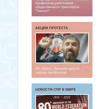
профсоюза работников
общественного транспорта
"Таксист"
АКЦИИ ПРОТЕСТА
АЗ «Урал». Хроники ареста
лидера профсоюза
НОВОСТИ СПР В МИРЕ