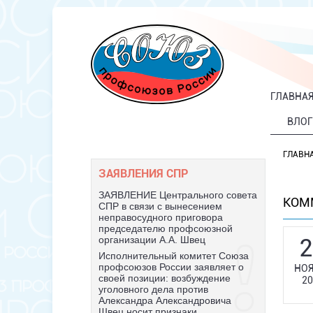
ГЛАВНА
ВЛОГ
ГЛАВН
ЗАЯВЛЕНИЯ СПР
ЗАЯВЛЕНИЕ Центрального совета
КОМ
СПР в связи с вынесением
неправосудного приговора
председателю профсоюзной
2
организации А.А. Швец
Исполнительный комитет Союза
профсоюзов России заявляет о
НОЯ
своей позиции: возбуждение
20
уголовного дела против
Александра Александровича
Швец носит признаки