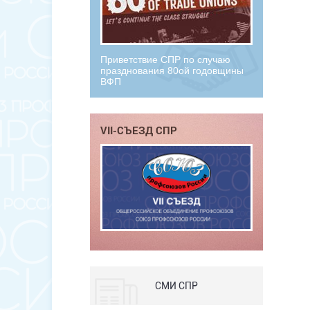
Приветствие СПР по случаю
празднования 80ой годовщины
ВФП
VII-СЪЕЗД СПР
СМИ СПР