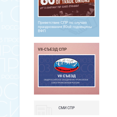
Приветствие СПР по случаю
празднования 80ой годовщины
ВФП
VII-СЪЕЗД СПР
СМИ СПР