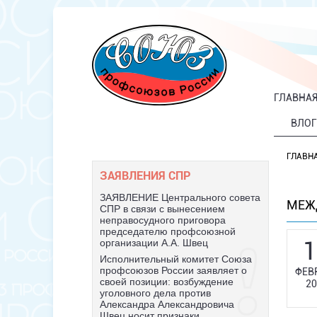
ГЛАВНА
ВЛОГ
ГЛАВН
ЗАЯВЛЕНИЯ СПР
ЗАЯВЛЕНИЕ Центрального совета
МЕЖ
СПР в связи с вынесением
неправосудного приговора
председателю профсоюзной
1
организации А.А. Швец
Исполнительный комитет Союза
профсоюзов России заявляет о
ФЕВ
своей позиции: возбуждение
20
уголовного дела против
Александра Александровича
Швец носит признаки