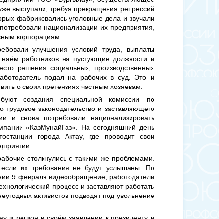
 уже выступали, требуя прекращения репрессий
торых фабриковались уголовные дела и звучали
 потребовали национализации их предприятия,
жным корпорациям.
ребовали улучшения условий труда, выплаты
, наём работников на пустующие должности и
место решения социальных, производственных
работодатель подал на рабочих в суд. Это и
вить о своих претензиях частным хозяевам.
ебуют создания специальной комиссии по
 трудовое законодательство и заставляющего
ии и снова потребовали национализировать
омпании «КазМунайГаз». На сегодняшний день
тостанции города Актау, где проводит свои
едприятии.
абочие столкнулись с такими же проблемами.
, если их требования не будут услышаны. По
нии 9 февраля видеообращение, работодатели
технологический процесс и заставляют работать
еугодных активистов подводят под увольнение
у и регион в своём заявлении к президенту и