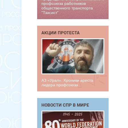
профсоюза работников
общественного транспорта
"Таксист"
АКЦИИ ПРОТЕСТА
АЗ «Урал». Хроники ареста
лидера профсоюза
НОВОСТИ СПР В МИРЕ