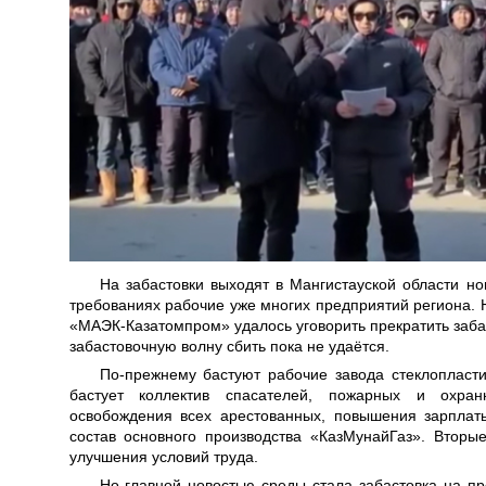
На забастовки выходят в Мангистауской области но
требованиях рабочие уже многих предприятий региона. Н
«МАЭК-Казатомпром» удалось уговорить прекратить забас
забастовочную волну сбить пока не удаётся.
По-прежнему бастуют рабочие завода стеклопласти
бастует коллектив спасателей, пожарных и охра
освобождения всех арестованных, повышения зарпла
состав основного производства «КазМунайГаз». Втор
улучшения условий труда.
Но главной новостью среды стала забастовка на 