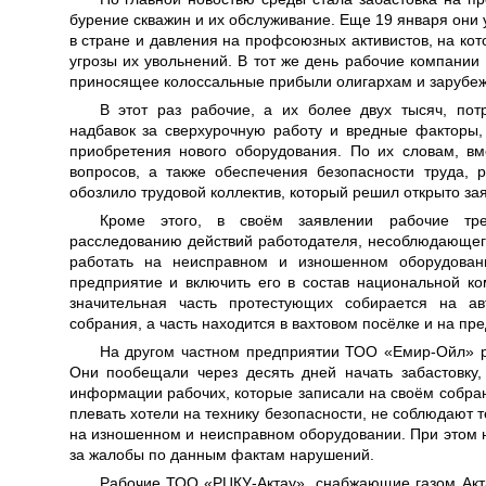
бурение скважин и их обслуживание. Еще 19 января они
в стране и давления на профсоюзных активистов, на ко
угрозы их увольнений. В тот же день рабочие компании
приносящее колоссальные прибыли олигархам и зарубе
В этот раз рабочие, а их более двух тысяч, пот
надбавок за сверхурочную работу и вредные факторы
приобретения нового оборудования. По их словам, в
вопросов, а также обеспечения безопасности труда, 
обозлило трудовой коллектив, который решил открыто зая
Кроме этого, в своём заявлении рабочие тр
расследованию действий работодателя, несоблюдающего
работать на неисправном и изношенном оборудован
предприятие и включить его в состав национальной к
значительная часть протестующих собирается на ав
собрания, а часть находится в вахтовом посёлке и на пр
На другом частном предприятии ТОО «Емир-Ойл» р
Они пообещали через десять дней начать забастовку
информации рабочих, которые записали на своём собра
плевать хотели на технику безопасности, не соблюдают 
на изношенном и неисправном оборудовании. При этом н
за жалобы по данным фактам нарушений.
Рабочие ТОО «РЦКУ-Актау», снабжающие газом Акта