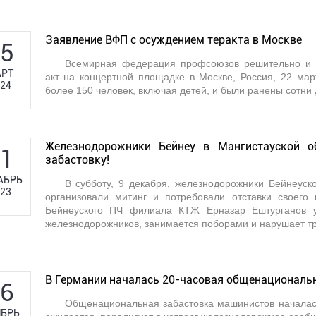
Заявление ВФП с осуждением теракта в Москве
5
Всемирная федерация профсоюзов решительно и н
РТ
акт на концертной площадке в Москве, Россия, 22 март
24
более 150 человек, включая детей, и были ранены сотни
Железнодорожники Бейнеу в Мангистауской о
1
забастовку!
АБРЬ
В субботу, 9 декабря, железнодорожники Бейнеуск
23
организовали митинг и потребовали отставки своего 
Бейнеуского ПЧ филиала КТЖ Ерназар Ештурганов у
железнодорожников, занимается поборами и нарушает тр
В Германии началась 20-часовая общенациональ
6
Общенациональная забастовка машинистов началась
БРЬ