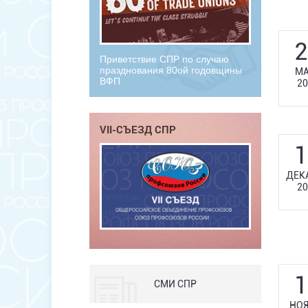
2
Приветствие СПР по случаю
празднования 80ой годовщины
МА
ВФП
20
VII-СЪЕЗД СПР
1
ДЕК
20
1
СМИ СПР
НОЯ