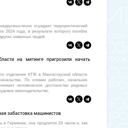
едвусмысленно осуждает террористический
а 2024 года, в результате которого погибли
 других невинных людей.
бласти на митинге пригрозили начать
ого отделения КТЖ в Мангистауской области
начальства. По словам рабочих, начальник
нижает человеческое достоинство рядовых
удовое законодательство.
ная забастовка машинистов
 в Германии, она продлится 20 часов и, как