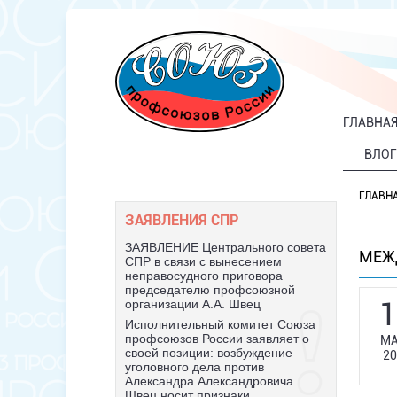
ГЛАВНА
ВЛОГ
ГЛАВН
ЗАЯВЛЕНИЯ СПР
ЗАЯВЛЕНИЕ Центрального совета
МЕЖ
СПР в связи с вынесением
неправосудного приговора
председателю профсоюзной
1
организации А.А. Швец
Исполнительный комитет Союза
профсоюзов России заявляет о
МА
своей позиции: возбуждение
20
уголовного дела против
Александра Александровича
Швец носит признаки