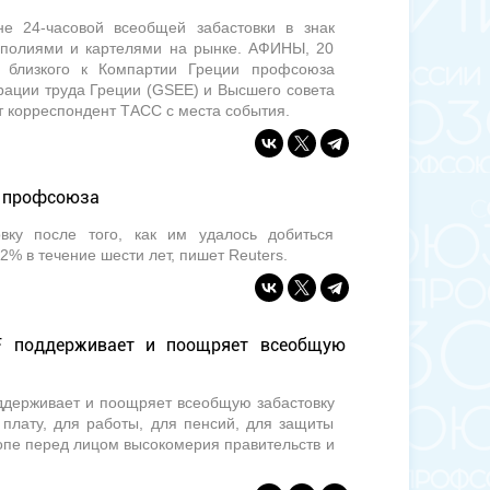
не 24-часовой всеобщей забастовки в знак
нополиями и картелями на рынке. АФИНЫ, 20
и близкого к Компартии Греции профсоюза
ации труда Греции (GSEE) и Высшего совета
 корреспондент ТАСС с места события.
й профсоюза
вку после того, как им удалось добиться
% в течение шести лет, пишет Reuters.
F поддерживает и поощряет всеобщую
держивает и поощряет всеобщую забастовку
 плату, для работы, для пенсий, для защиты
ропе перед лицом высокомерия правительств и