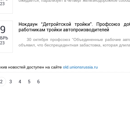
ожидается, парализует в четверг железнодорожное сообщ
23
Нокдаун “Детройтской тройки”. Профсоюз до
9
работникам тройки автопроизводителей
БРЬ
30 октября профсоюз “Объединенные рабочие ав
23
объявил, что беспрецедентная забастовка, которая длила
хив новостей доступен на сайте
old.unionsrussia.ru
2
3
4
5
6