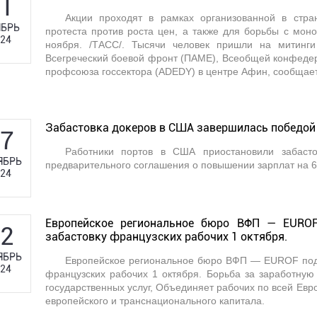
1
Акции проходят в рамках организованной в стра
БРЬ
протеста против роста цен, а также для борьбы с мо
24
ноября. /ТАСС/. Тысячи человек пришли на митинг
Всегреческий боевой фронт (ПАМЕ), Всеобщей конфедер
профсоюза госсектора (ADEDY) в центре Афин, сообщает
Забастовка докеров в США завершилась победо
7
Работники портов в США приостановили забасто
ЯБРЬ
предварительного соглашения о повышении зарплат на 62
24
Европейское региональное бюро ВФП — EURO
2
забастовку французских рабочих 1 октября.
ЯБРЬ
Европейское региональное бюро ВФП — EUROF под
24
французских рабочих 1 октября. Борьба за заработную
государственных услуг, Объединяет рабочих по всей Ев
европейского и транснационального капитала.