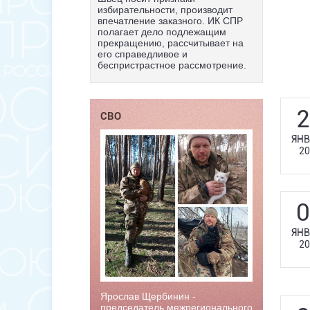
избирательности, производит
впечатление заказного. ИК СПР
полагает дело подлежащим
прекращению, рассчитывает на
его справедливое и
беспристрастное рассмотрение.
2
СВО
ЯНВ
20
0
ЯНВ
20
Ярослав Щербинин -
председатель межрегионального