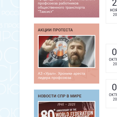
2
профсоюза работников
общественного транспорта
НОЯ
"Таксист"
20
АКЦИИ ПРОТЕСТА
0
ОКТ
20
АЗ «Урал». Хроники ареста
лидера профсоюза
0
ОКТ
НОВОСТИ СПР В МИРЕ
20