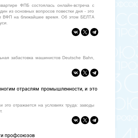
квартире ФПБ состоялась онлайн-встреча с
н из основных вопросов повестки дня - это
и ВФП на ближайшее время. Об этом БЕЛТА
уси.
ная забастовка машинистов Deutsche Bahn,
многим отраслям промышленности, и это
и это отражается на условиях труда: заводы
т.
нги профсоюзов