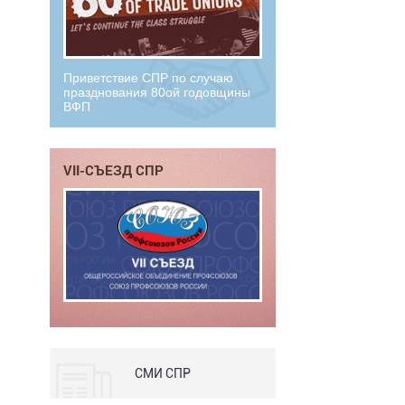
Приветствие СПР по случаю
празднования 80ой годовщины
ВФП
VII-СЪЕЗД СПР
СМИ СПР