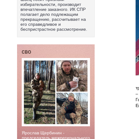
избирательности, производит
впечатление заказного. ИК СПР
полагает дело подлежащим
прекращению, рассчитывает на
его справедливое и
беспристрастное рассмотрение.
СВО
т
–
Г
Е
Ярослав Щербинин -
председатель межрегионального